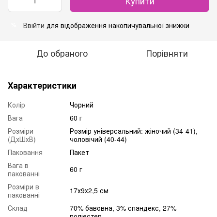
Купити
Ввійти
для відображення накопичувальної знижки
%
До обраного
Порівняти
Характеристики
Колір
Чорний
Вага
60 г
Розміри
Розмір універсальний: жіночий (34-41),
(ДхШхВ)
чоловічий (40-44)
Паковання
Пакет
Вага в
60 г
пакованні
Розміри в
17х9х2,5 см
пакованні
Склад
70% бавовна, 3% спандекс, 27%
поліестер