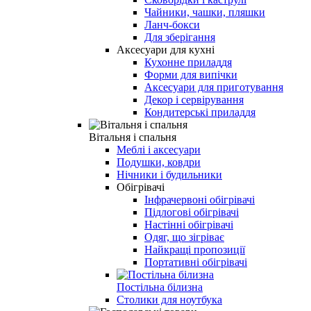
Чайники, чашки, пляшки
Ланч-бокси
Для зберігання
Аксесуари для кухні
Кухонне приладдя
Форми для випічки
Аксесуари для приготування
Декор і сервірування
Кондитерські приладдя
Вітальня і спальня
Меблі і аксесуари
Подушки, ковдри
Нічники і будильники
Обігрівачі
Інфрачервоні обігрівачі
Підлогові обігрівачі
Настінні обігрівачі
Одяг, що зігріває
Найкращі пропозиції
Портативні обігрівачі
Постільна білизна
Столики для ноутбука