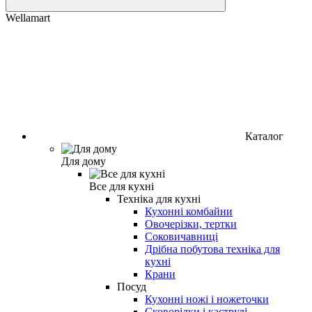
Wellamart
Каталог
Для дому
Все для кухні
Техніка для кухні
Кухонні комбайни
Овочерізки, тертки
Соковичавниці
Дрібна побутова техніка для
кухні
Крани
Посуд
Кухонні ножі і ножеточки
Сковорідки і каструлі