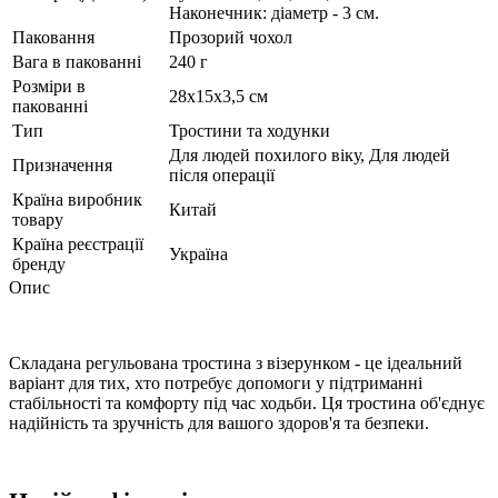
Наконечник: діаметр - 3 см.
Паковання
Прозорий чохол
Вага в пакованні
240 г
Розміри в
28х15х3,5 см
пакованні
Тип
Тростини та ходунки
Для людей похилого віку, Для людей
Призначення
після операції
Країна виробник
Китай
товару
Країна реєстрації
Україна
бренду
Опис
Складана регульована тростина з візерунком - це ідеальний
варіант для тих, хто потребує допомоги у підтриманні
стабільності та комфорту під час ходьби. Ця тростина об'єднує
надійність та зручність для вашого здоров'я та безпеки.