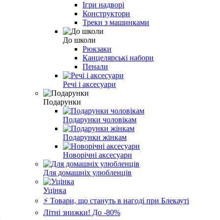
Ігри надворі
Конструктори
Треки з машинками
До школи
Рюкзаки
Канцелярські набори
Пенали
Речі і аксесуари
Подарунки
Подарунки чоловікам
Подарунки жінкам
Новорічні аксесуари
Для домашніх улюбленців
Уцінка
⚡️ Товари, що стануть в нагоді при Блекауті
Літні знижки! До -80%