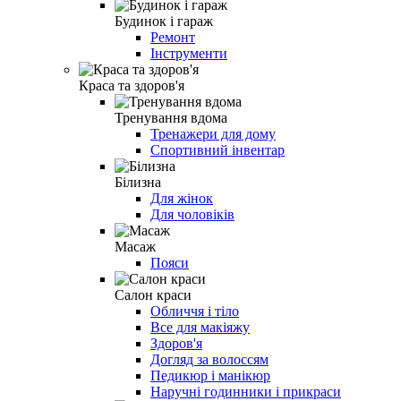
Будинок і гараж
Ремонт
Інструменти
Краса та здоров'я
Тренування вдома
Тренажери для дому
Спортивний інвентар
Білизна
Для жінок
Для чоловіків
Масаж
Пояси
Салон краси
Обличчя і тіло
Все для макіяжу
Здоров'я
Догляд за волоссям
Педикюр і манікюр
Наручні годинники і прикраси