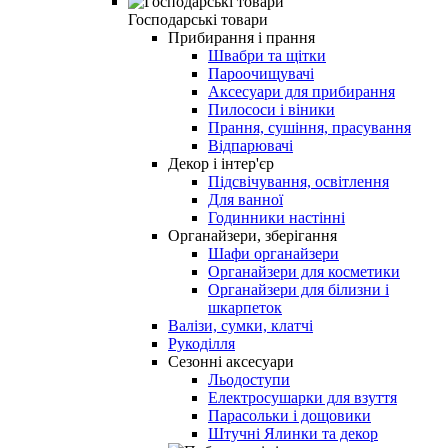
Господарські товари
Прибирання і прання
Швабри та щітки
Пароочищувачі
Аксесуари для прибирання
Пилососи і віники
Прання, сушіння, прасування
Відпарювачі
Декор і інтер'єр
Підсвічування, освітлення
Для ванної
Годинники настінні
Органайзери, зберігання
Шафи органайзери
Органайзери для косметики
Органайзери для білизни і
шкарпеток
Валізи, сумки, клатчі
Рукоділля
Сезонні аксесуари
Льодоступи
Електросушарки для взуття
Парасольки і дощовики
Штучні Ялинки та декор