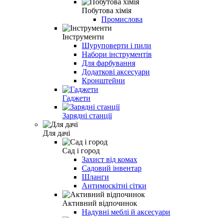
Побутова хімія
Промислова
Інструменти
Шуруповерти і пили
Набори інструментів
Для фарбування
Додаткові аксесуари
Кронштейни
Гаджети
Зарядні станції
Для дачі
Сад і город
Захист від комах
Садовий інвентар
Шланги
Антимоскітні сітки
Активний відпочинок
Надувні меблі й аксесуари