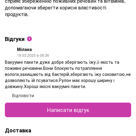
сприяє збереженню поживних речовин та вітамінів,
допомагаючи зберегти корисні властивості
продуктів.
Відгуки
1
Мілана
19.03.2025 в 08:36
Вакуумні пакети дуже добре зберігають їжу,її якість та
поживні речовини.Вони блокують потрапляння
вологи,захищають від бактерій,зберігають їжу соковитою,не
дозволяють їй псуватися.Рулон має хорошу ширину і
довжину.Хороші якісні вакуумні пакети.
Відповісти
Написати відгук
Доставка