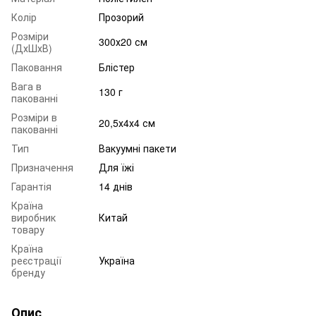
Колір
Прозорий
Розміри
300х20 см
(ДхШхВ)
Паковання
Блістер
Вага в
130 г
пакованні
Розміри в
20,5х4х4 см
пакованні
Тип
Вакуумні пакети
Призначення
Для їжі
Гарантія
14 днів
Країна
виробник
Китай
товару
Країна
реєстрації
Україна
бренду
Опис