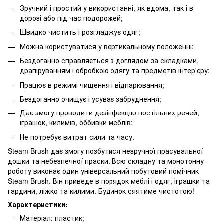
Зручний і простий у використанні, як вдома, так і в
дорозі або під час подорожей;
Швидко чистить і розгладжує одяг;
Можна користуватися у вертикальному положенні;
Бездоганно справляється з доглядом за складками,
драпіруванням і обробкою одягу та предметів інтер'єру;
Працює в режимі чищення і відпарювання;
Бездоганно очищує і усуває забруднення;
Дає змогу проводити дезінфекцію постільних речей,
іграшок, килимів, оббивки меблів;
Не потребує витрат сили та часу.
Steam Brush дає змогу позбутися незручної прасувальної
дошки та небезпечної праски. Всю складну та монотонну
роботу виконає один універсальний побутовий помічник
Steam Brush. Він приведе в порядок меблі і одяг, іграшки та
гардини, ліжко та килими. Будинок сяятиме чистотою!
Характеристики:
Матеріал: пластик;