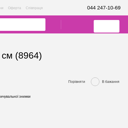
044 247-10-69
ни
Оферта
Співпраця
 см (8964)
Порівняти
В бажання
ичувальної знижки