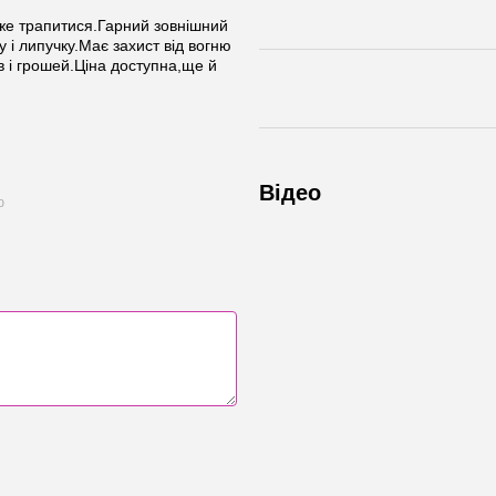
же трапитися.Гарний зовнішний
 і липучку.Має захист від вогню
в і грошей.Ціна доступна,ще й
Відео
ю