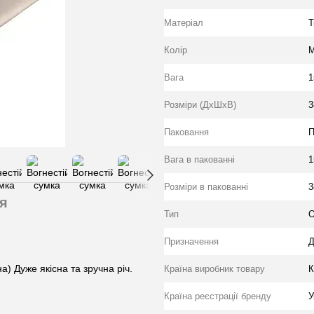
Матеріал
Т
Колір
М
Вага
1
Розміри (ДхШхВ)
3
Паковання
П
Вага в пакованні
1
Розміри в пакованні
3
я
Тип
О
Призначення
Д
а) Дуже якісна та зручна річ.
Країна виробник товару
К
Країна реєстрації бренду
У