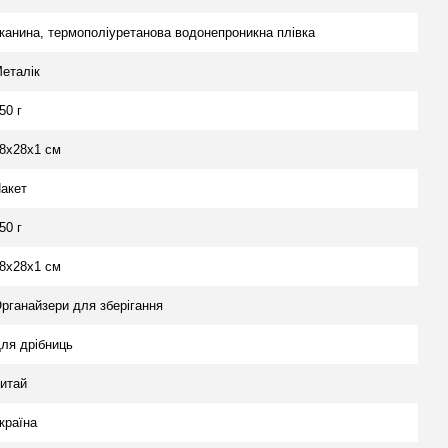
канина, термополіуретанова водонепроникна плівка
еталік
50 г
8х28х1 см
акет
50 г
8х28х1 см
рганайзери для зберігання
ля дрібниць
итай
країна