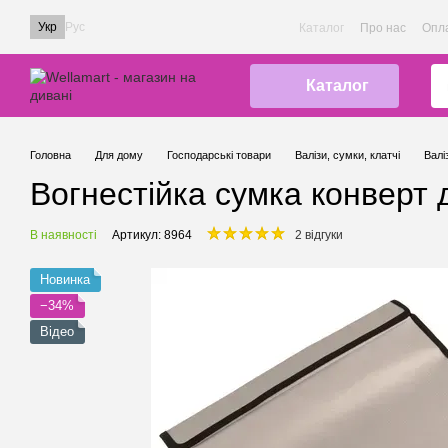
Перейти до основного контенту
Укр
Рус
Каталог
Про нас
Опла
Каталог
Головна
Для дому
Господарські товари
Валізи, сумки, клатчі
Валі
Вогнестійка сумка конверт 
В наявності
Артикул: 8964
2 відгуки
Новинка
−34%
Відео