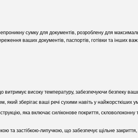
епроникну сумку для документів, розроблену для максималь
ереження ваших документів, паспортів, готівки та інших важ
 що витримує високу температуру, забезпечуючи безпеку ваш
 який зберігає ваші речі сухими навіть у найжорсткіших у
струкцію, яка включає силіконове покриття, скловолоконну 
ою та застібкою-липучкою, що забезпечує щільне закриття, 