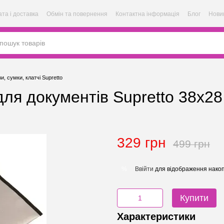
та і доставка
Обмін та повернення
Контактна інформація
Блог
Нови
зи, сумки, клатчі Supretto
для документів Supretto 38x28
329 грн
499 грн
Ввійти
для відображення накоп
%
Купити
Характеристики