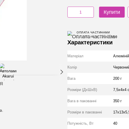
Купити
ОПЛАТА ЧАСТИНАМИ
3 платежі по 199.67 грн
Характеристики
Матеріал
Алюміні
Колір
Червони
Вага
200 г
я
Розміри (ДхШхВ)
7,5х4х4 
Вага в пакованні
350 г
о.
Розміри в пакованні
17х13х5,
Потужність, Вт
40