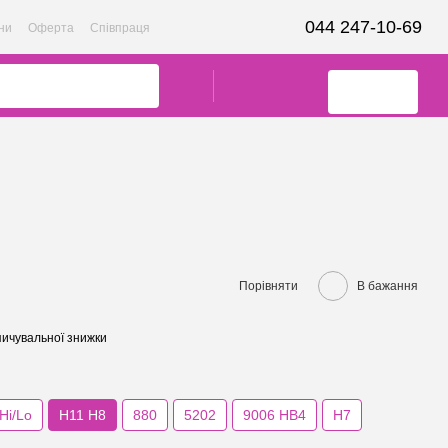
044 247-10-69
ни
Оферта
Співпраця
Порівняти
В бажання
ичувальної знижки
Hi/Lo
H11 H8
880
5202
9006 HB4
Н7