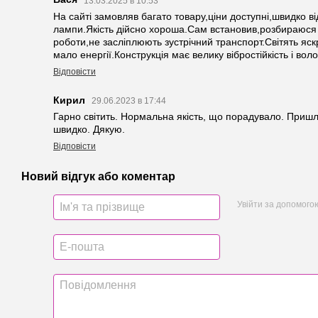
13.03.2025 в 10:53
На сайті замовляв багато товару,ціни доступні,швидко в
лампи.Якість дійсно хороша.Сам встановив,розбираюся
роботи,не засліплюють зустрічний транспорт.Світять я
мало енергії.Конструкція має велику вібростійкість і вол
Відповісти
Кирил
29.06.2023 в 17:44
Гарно світить. Нормальна якість, що порадувало. Пришл
швидко. Дякую.
Відповісти
Новий відгук або коментар
Увійти за допомого