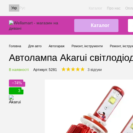
Перейти до основного контенту
Укр
Рус
Каталог
Про нас
Опла
Каталог
Головна
Для авто
Автогараж
Ремонт, інструменти
Ремонт, інстру
Автолампа Akarui світлодіо
В наявності
Артикул: 5281
3 відгуки
−74%
3