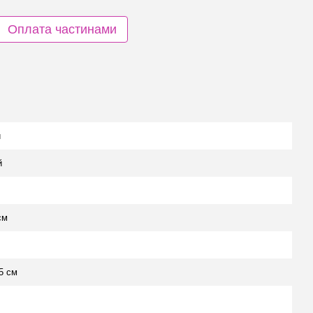
Оплата частинами
й
й
см
5 см