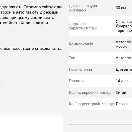
Довжина шнура
ідправляють.Отримав світодіодні
30 см
живлення
 трохи в авто.Мають 2 режими
скраво,при цьому споживають
Світлови
огостійкість.Хороші лампи.
Додаткові
Джерело
характеристики
Термін с
Автоламп
Комплектація
мовою
о все нове, гарно спаковане, та
Тип
Автолам
Призначення
Для авто
Гарантія
14 днів
ю
Країна виробник товару
Китай
Країна реєстрації бренду
Японія