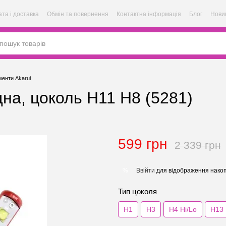
та і доставка
Обмін та повернення
Контактна інформація
Блог
Нови
менти Akarui
дна, цоколь H11 H8 (5281)
599 грн
2 339 грн
Ввійти
для відображення накоп
%
Тип цоколя
H1
H3
H4 Hi/Lo
H13 