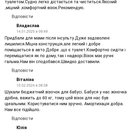
туалетом.Судно легко дістається та чиститься.Якісний
,міцний ,комфортний візок.Рекомендую.
Відповісти
Владислав
14.01.2025 в 09:49
Придбали для мами після інсульту.Дуже задоволені
лишилися.Міцна конструкція,але легкий і добре
поміщається в авто.Добре ,що є туалет.Комфортно сидіти і
переміщатися як по дому,так і надворі.Візок має ручні
гальма.Нам він сподобався.Швидко доставили.
Відповісти
Віталіна
10.02.2024 в 08:38
Шукали бюджетний візочок для бабусі. Бабуся у нас жіночка
дрібна, важить до 60 кг, тому цей візок для нас був
ідеальним. Користуватися ним зручно. Амортизація добра.
Нам все підійшло.
Відповісти
Юлія