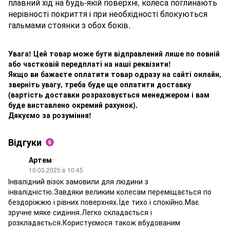
плавний хід на будь-якій поверхні, колеса поглинають
нерівності покриття і при необхідності блокуються
гальмами стоянки з обох боків.
Увага! Цей товар може бути відправлений лише по повній
або частковій передплаті на наші реквізити!
Якщо ви бажаєте оплатити товар одразу на сайті онлайн,
зверніть увагу, треба буде ще оплатити доставку
(вартість доставки розраховується менеджером і вам
буде виставлено окремий рахунок).
Дякуємо за розуміння!
Відгуки
6
Артем
10.03.2025 в 10:45
Інвалідний візок замовили для людини з
інвалідністю.Завдяки великим колесам переміщається по
бездоріжжю і рівних поверхнях.Їде тихо і спокійно.Має
зручне мяке сидіння.Легко складається і
розкладається.Користуємося також вбудованим