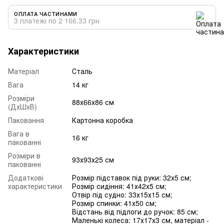
ОПЛАТА ЧАСТИНАМИ
3 платежі по 2 166.33 грн
Характеристики
Матеріал
Сталь
Вага
14 кг
Розміри
88х66х86 см
(ДхШхВ)
Паковання
Картонна коробка
Вага в
16 кг
пакованні
Розміри в
93х93х25 см
пакованні
Додаткові
Розмір підставок під руки: 32х5 см;
характеристики
Розмір сидіння: 41х42х5 см;
Отвір під судно: 33х15х15 см;
Розмір спинки: 41х50 см;
Відстань від підлоги до ручок: 85 см;
Маленькі колеса: 17х17х3 см, матеріал -