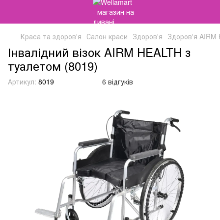
Краса та здоров'я
Салон краси
Здоров'я
Здоров'я AIRM
Інвалідний візок AIRM HEALTH з
туалетом (8019)
Артикул:
8019
6 відгуків