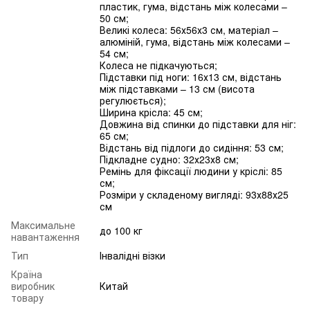
пластик, гума, відстань між колесами –
50 см;
Великі колеса: 56х56х3 см, матеріал –
алюміній, гума, відстань між колесами –
54 см;
Колеса не підкачуються;
Підставки під ноги: 16х13 см, відстань
між підставками – 13 см (висота
регулюється);
Ширина крісла: 45 см;
Довжина від спинки до підставки для ніг:
65 см;
Відстань від підлоги до сидіння: 53 см;
Підкладне судно: 32х23х8 см;
Ремінь для фіксації людини у кріслі: 85
см;
Розміри у складеному вигляді: 93х88х25
см
Максимальне
до 100 кг
навантаження
Тип
Інвалідні візки
Країна
виробник
Китай
товару