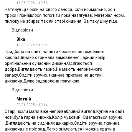
17.06.2026 в 13:53
Натянув ці чохли на свого ланоса. Сіли нормально, хоч
трохи і прийшлося попотіти пока натягував. Матеріал норм,
пилюку не збирає так як старі сидіння. За таку ціну піде.
Відповісти
Віка
13.03.2025 в 10:31
Придбала на сайті на авто чохли на автомобільні
крісла.Швидко отримала замовлення.Гарний колір і
оригінальний сучасний дизайн.Одягаються
добре.Виглядають гарно.Не мають неприємного
запаху.Сидіти зручно,тканина приємна на дотик і
дихаюча.Дуже задоволена покупкою.
Відповісти
Матвій
29.01.2025 в 10:14
Старі чохли мали вже непривабливий вигляд.Купив на сайті
нові,була гарна знижка.Колір чудовий. Одагаються зручно
.Виглядають на сидіннях шикарно.Сидіти зручно,тканина
дихаюча,не пріє зад.Легко знімаються і можна прати в