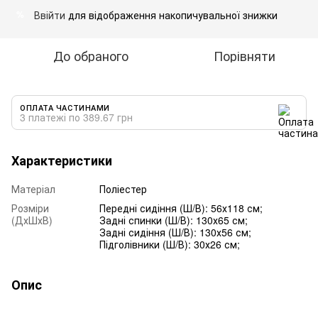
Ввійти
для відображення накопичувальної знижки
%
До обраного
Порівняти
ОПЛАТА ЧАСТИНАМИ
3 платежі по 389.67 грн
Характеристики
Матеріал
Поліестер
Розміри
Передні сидіння (Ш/В): 56х118 см;
(ДхШхВ)
Задні спинки (Ш/В): 130х65 см;
Задні сидіння (Ш/В): 130х56 см;
Підголівники (Ш/В): 30х26 см;
Опис