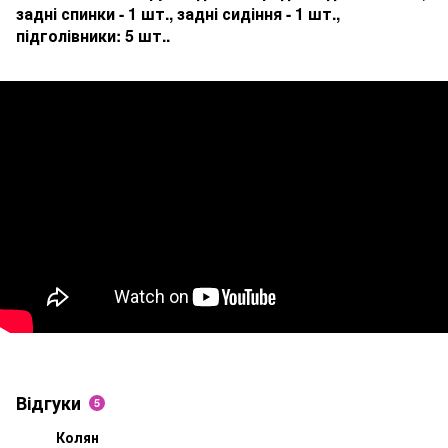
з
адні спинки - 1 шт., з
адні сидіння - 1 шт.,
п
ідголівники: 5 шт..
Відгуки
5
Колян