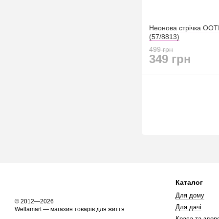
Неонова стрічка OOT
(57/8813)
499 грн
349 грн
Каталог
Для дому
© 2012—2026
Для дачі
Wellamart — магазин товарів для життя
Краса та здоро