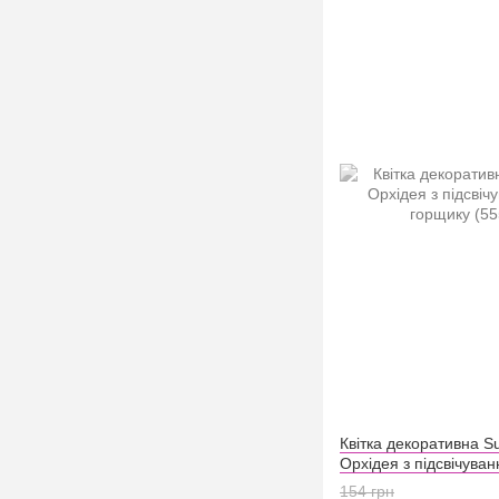
Квітка декоративна Su
Орхідея з підсвічуван
горщику (5551)
154 грн