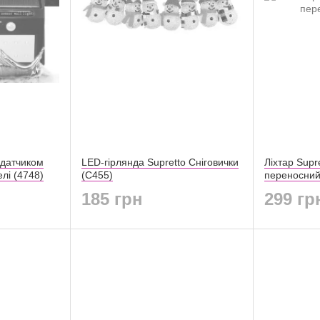
 датчиком
LED-гірлянда Supretto Сніговички
Ліхтар Supr
лі (4748)
(C455)
переносний
185 грн
299 гр