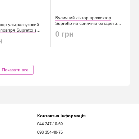
Вуличний ліхтар прожектор
Supretto на сонячній батареї з
ор ультразвуковий
пультом (9044)
повітря Supretto з
0 грн
ням (9064)
н
Показати все
Контактна інформація
044 247-10-69
098 354-40-75