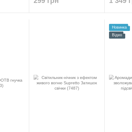
299 грн
1 349 
патроном, 9 Вт (5645)
Новинка
Відео