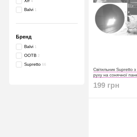
Хіт
4
Balvi
1
Бренд
Balvi
1
OOTB
2
Supretto
66
Світильник Supretto з
руху на сонячної пане
199 грн