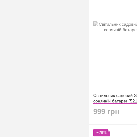
Світильник садовий S
сонячній батареї (52
999 грн
−29%