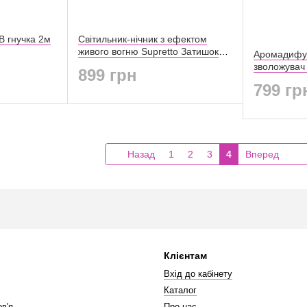
B гнучка 2м
Світильник-нічник з ефектом
живого вогню Supretto Затишок
Аромадифуз
свічки (7487)
зволожувач 
899 грн
підсвічуван
799 гр
Назад
1
2
3
4
Вперед
Клієнтам
Вхід до кабінету
Каталог
в'я
Про нас