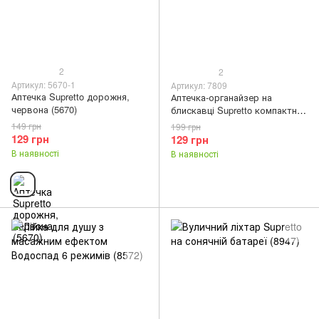
2
2
Артикул: 5670-1
Артикул: 7809
Аптечка Supretto дорожня,
Аптечка-органайзер на
червона (5670)
блискавці Supretto компактна
дорожня (7809)
149 грн
199 грн
129 грн
129 грн
В наявності
В наявності