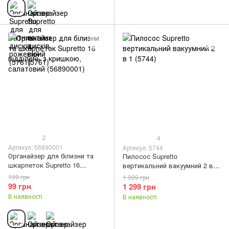
2
4
Артикул: 56890001
Артикул: 5744
Органайзер для білизни та
Пилосос Supretto
шкарпеток Supretto 16
вертикальний вакуумний 2 в 1
відділень з кришкою,
(5744)
199 грн
1 999 грн
салатовий (56890001)
99 грн
1 299 грн
В наявності
В наявності