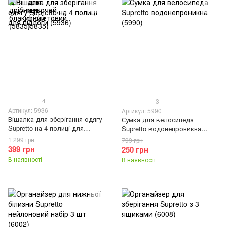
4
3
Артикул: 5936
Артикул: 5990
Вішалка для зберігання одягу
Сумка для велосипеда
Supretto на 4 полиці для
Supretto водонепроникна
підлоги (5936)
(5990)
1 299 грн
799 грн
399 грн
250 грн
В наявності
В наявності