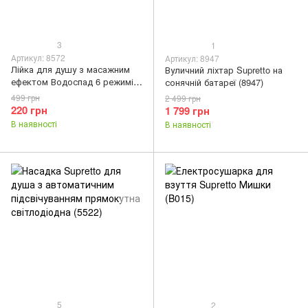
3
1
Артикул: 8572
Артикул: 8947
Лійка для душу з масажним
Вуличний ліхтар Supretto на
ефектом Водоспад 6 режимів
сонячній батареї (8947)
(8572)
499 грн
2 499 грн
220 грн
1 799 грн
В наявності
В наявності
5
2