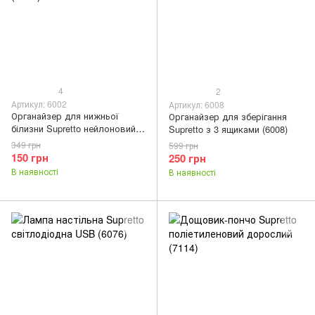
4
2
Артикул: 6002
Артикул: 6008
Органайзер для нижньої
Органайзер для зберігання
білизни Supretto нейлоновий
Supretto з 3 ящиками (6008)
набір 3 шт (6002)
349 грн
599 грн
150 грн
250 грн
В наявності
В наявності