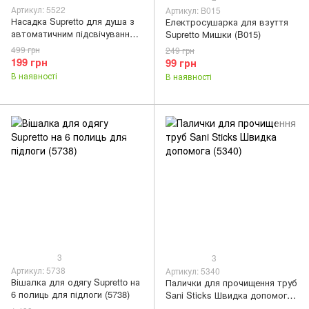
Артикул: 5522
Артикул: B015
Насадка Supretto для душа з
Електросушарка для взуття
автоматичним підсвічуванням
Supretto Мишки (B015)
прямокутна світлодіодна
499 грн
249 грн
(5522)
199 грн
99 грн
В наявності
В наявності
3
3
Артикул: 5738
Артикул: 5340
Вішалка для одягу Supretto на
Палички для прочищення труб
6 полиць для підлоги (5738)
Sani Sticks Швидка допомога
(5340)