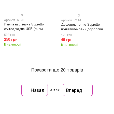
3
3
Артикул: 6076
Артикул: 7114
Лампа настільна Supretto
Дощовик-пончо Supretto
світлодіодна USB (6076)
поліетиленовий дорослий
(7114)
599 грн
129 грн
250 грн
49 грн
В наявності
В наявності
Показати ще 20 товарів
Назад
Вперед
4
з 26