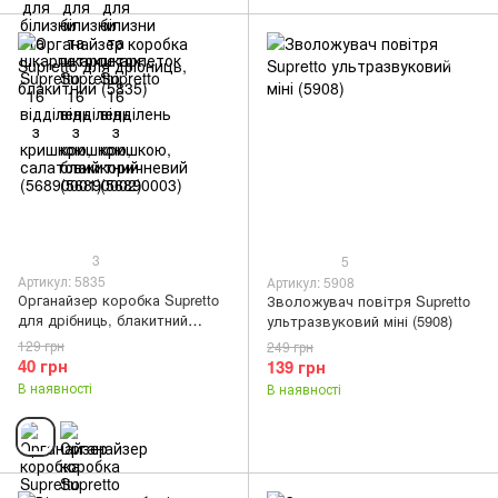
3
5
Артикул: 5835
Артикул: 5908
Органайзер коробка Supretto
Зволожувач повітря Supretto
для дрібниць, блакитний
ультразвуковий міні (5908)
(5835)
129 грн
249 грн
40 грн
139 грн
В наявності
В наявності