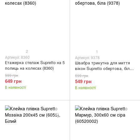
2
1
Артикул: 8360
Артикул: 9378
Етажерка стелаж Supretto на 5
Швабра трикутна для миття
полиць на колесах (8360)
вікон Supretto обертова, біла
(9378)
999 грн
699 грн
649 грн
549 грн
В наявності
В наявності