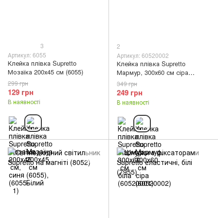
3
2
Артикул: 6055
Артикул: 60520002
Клейка плівка Supretto
Клейка плівка Supretto
Мозаїка 200х45 см (6055)
Мармур, 300х60 см сіра
(60520002)
299 грн
349 грн
129 грн
249 грн
В наявності
В наявності