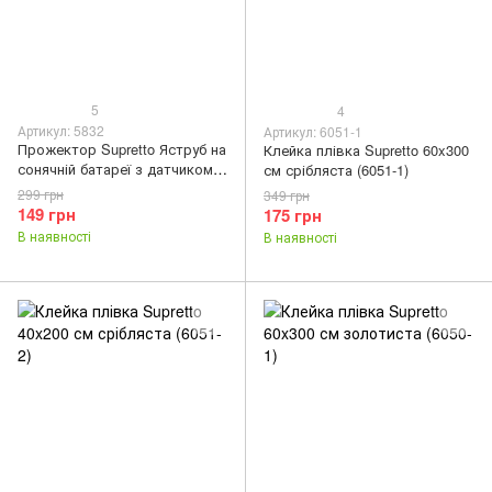
5
4
Артикул: 5832
Артикул: 6051-1
Прожектор Supretto Яструб на
Клейка плівка Supretto 60x300
сонячній батареї з датчиком
см срібляста (6051-1)
руху 48 LED (5832)
299 грн
349 грн
149 грн
175 грн
В наявності
В наявності