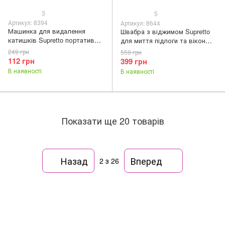
3
5
Артикул: 8394
Артикул: 8644
Машинка для видалення
Швабра з віджимом Supretto
катишків Supretto портативна
для миття підлоги та вікон
(8394)
(8644)
249 грн
559 грн
112 грн
399 грн
В наявності
В наявності
Показати ще 20 товарів
Назад
Вперед
2
з 26