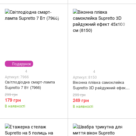
Подарунок
4
4
Артикул: 7966
Артикул: 8150
Світлодіодна смарт-лампа
Віконна плівка самоклейка
Supretto 7 Вт (7966)
Supretto 3D райдужний ефект
45х100 см (8150)
299 грн
299 грн
179 грн
249 грн
В наявності
В наявності