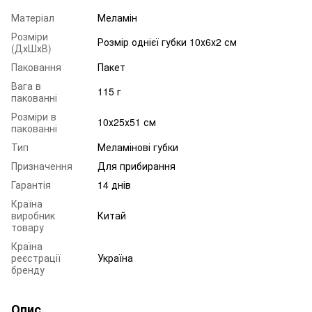
Матеріал
Меламін
Розміри
Розмір однієї губки 10х6х2 см
(ДхШхВ)
Паковання
Пакет
Вага в
115 г
пакованні
Розміри в
10х25х51 см
пакованні
Тип
Меламінові губки
Призначення
Для прибирання
Гарантія
14 днів
Країна
виробник
Китай
товару
Країна
реєстрації
Україна
бренду
Опис