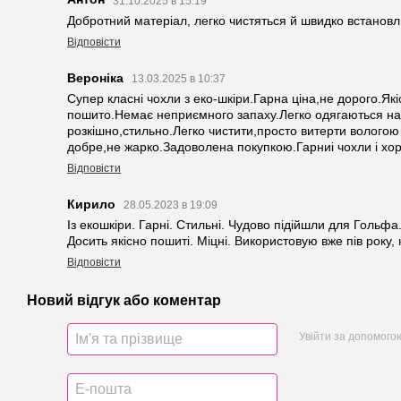
31.10.2025 в 15:19
Добротний матеріал, легко чистяться й швидко встанов
Відповісти
Вероніка
13.03.2025 в 10:37
Супер класні чохли з еко-шкіри.Гарна ціна,не дорого.Як
пошито.Немає неприємного запаху.Легко одягаються на
розкішно,стильно.Легко чистити,просто витерти вологою
добре,не жарко.Задоволена покупкою.Гарниі чохли і хо
Відповісти
Кирило
28.05.2023 в 19:09
Із екошкіри. Гарні. Стильні. Чудово підійшли для Гольфа
Досить якісно пошиті. Міцні. Використовую вже пів року,
Відповісти
Новий відгук або коментар
Увійти за допомого