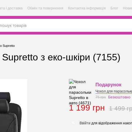
та і доставка
Обмін та повернення
Контактна інформація
Блог
Нови
о Supretto
Supretto з еко-шкіри (7155)
Подарунок
Чохол для парасольки
75 грн
Безкоштовно
1 199 грн
1 499 г
Ввійти
для відображення накоп
%