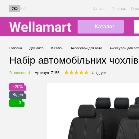
Перейти до основного контенту
Укр
Рус
Каталог
Про нас
Опла
Каталог
Головна
Для авто
В салон
Аксесуари для авто
Аксесуари для авт
Набір автомобільних чохлів 
В наявності
Артикул: 7155
4 відгуки
−20%
Відео
3