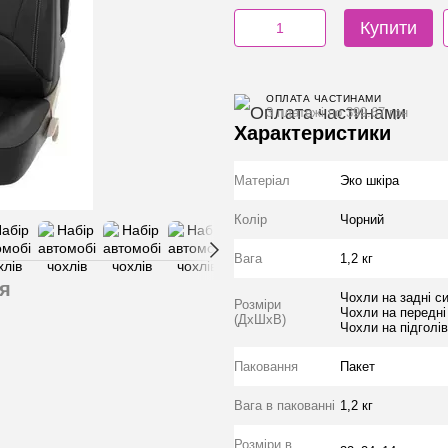
Купити
ОПЛАТА ЧАСТИНАМИ
3 платежі по 399.67 грн
Характеристики
Матеріал
Эко шкiра
Колiр
Чорний
Вага
1,2 кг
я
Чохли на задні с
Розміри
Чохли на передні
(ДхШхВ)
Чохли на підголі
Паковання
Пакет
Вага в пакованні
1,2 кг
Розміри в