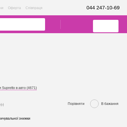
044 247-10-69
ни
Оферта
Співпраця
 Supretto в авто (4671)
рн
Порівняти
В бажання
ичувальної знижки