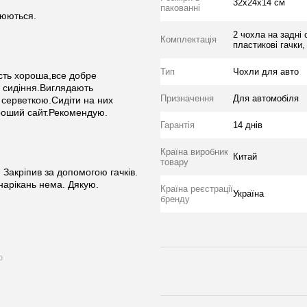
32х24х14 см
пакованні
люються.
2 чохла на задні 
Комплектація
пластикові гачки,
Тип
Чохли для авто
ість хороша,все добре
 сидіння.Виглядають
Призначення
Для автомобіля
 серветкою.Сидіти на них
роший сайт.Рекомендую.
Гарантія
14 днів
Країна виробник
Китай
товару
. Закріпив за допомогою гачків.
 нарікань нема. Дякую.
Країна реєстрації
Україна
бренду
ю