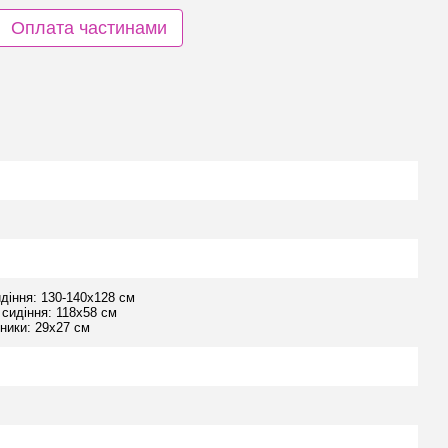
Оплата частинами
идіння: 130-140х128 см
 сидіння: 118х58 см
вники: 29х27 см