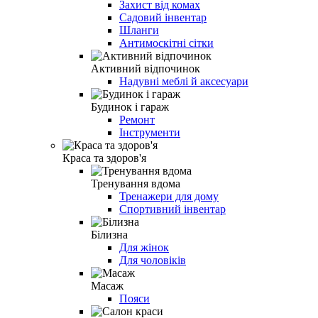
Захист від комах
Садовий інвентар
Шланги
Антимоскітні сітки
Активний відпочинок
Надувні меблі й аксесуари
Будинок і гараж
Ремонт
Інструменти
Краса та здоров'я
Тренування вдома
Тренажери для дому
Спортивний інвентар
Білизна
Для жінок
Для чоловіків
Масаж
Пояси