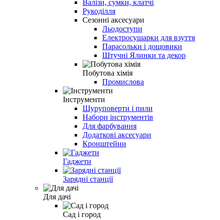
Валізи, сумки, клатчі
Рукоділля
Сезонні аксесуари
Льодоступи
Електросушарки для взуття
Парасольки і дощовики
Штучні Ялинки та декор
Побутова хімія
Промислова
Інструменти
Шуруповерти і пили
Набори інструментів
Для фарбування
Додаткові аксесуари
Кронштейни
Гаджети
Зарядні станції
Для дачі
Сад і город