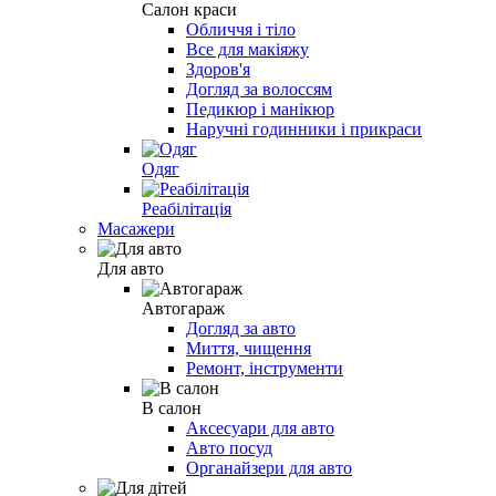
Салон краси
Обличчя і тіло
Все для макіяжу
Здоров'я
Догляд за волоссям
Педикюр і манікюр
Наручні годинники і прикраси
Одяг
Реабілітація
Масажери
Для авто
Автогараж
Догляд за авто
Миття, чищення
Ремонт, інструменти
В салон
Аксесуари для авто
Авто посуд
Органайзери для авто