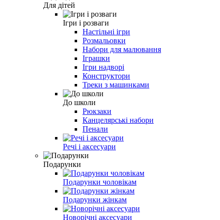
Для дітей
Ігри і розваги
Настільні ігри
Розмальовки
Набори для малювання
Іграшки
Ігри надворі
Конструктори
Треки з машинками
До школи
Рюкзаки
Канцелярські набори
Пенали
Речі і аксесуари
Подарунки
Подарунки чоловікам
Подарунки жінкам
Новорічні аксесуари