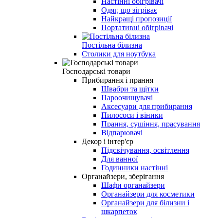
Настінні обігрівачі
Одяг, що зігріває
Найкращі пропозиції
Портативні обігрівачі
Постільна білизна
Столики для ноутбука
Господарські товари
Прибирання і прання
Швабри та щітки
Пароочищувачі
Аксесуари для прибирання
Пилососи і віники
Прання, сушіння, прасування
Відпарювачі
Декор і інтер'єр
Підсвічування, освітлення
Для ванної
Годинники настінні
Органайзери, зберігання
Шафи органайзери
Органайзери для косметики
Органайзери для білизни і
шкарпеток