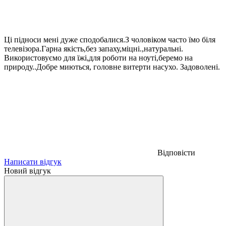
Ці підноси мені дуже сподобалися.З чоловіком часто їмо біля
телевізора.Гарна якість,без запаху,міцні.,натуральні.
Використовуємо для їжі,для роботи на ноуті,беремо на
природу..Добре миються, головне витерти насухо. Задоволені.
Відповісти
Написати відгук
Новий відгук