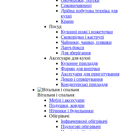
Овочерізки, тертки
Соковичавниці
Дрібна побутова техніка для
кухні
Крани
Посуд
Кухонні ножі і ножеточки
Сковорідки і каструлі
Чайники, чашки, пляшки
Ланч-бокси
Для зберігання
Аксесуари для кухні
Кухонне приладдя
Форми для випічки
Аксесуари для приготування
Декор і сервірування
Кондитерські приладдя
Вітальня і спальня
Меблі і аксесуари
Подушки, ковдри
Нічники і будильники
Обігрівачі
Інфрачервоні обігрівачі
Підлогові обігрівачі