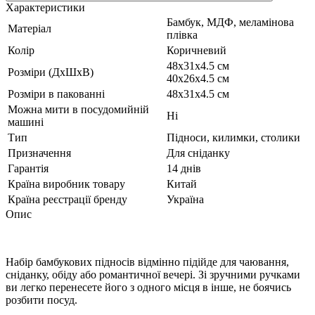
Характеристики
Бамбук, МДФ, меламінова
Матеріал
плівка
Колір
Коричневий
48х31х4.5 см
Розміри (ДхШхВ)
40х26х4.5 см
Розміри в пакованні
48х31х4.5 см
Можна мити в посудомийній
Ні
машині
Тип
Підноси, килимки, столики
Призначення
Для сніданку
Гарантія
14 днів
Країна виробник товару
Китай
Країна реєстрації бренду
Україна
Опис
Набір бамбукових підносів відмінно підійде для чаювання,
сніданку, обіду або романтичної вечері. Зі зручними ручками
ви легко перенесете його з одного місця в інше, не боячись
розбити посуд.