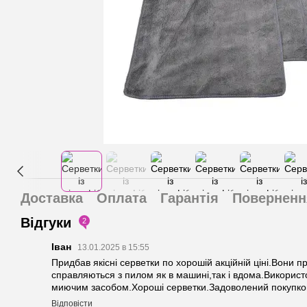
Доставка
Оплата
Гарантія
Поверненн
Відгуки
2
Іван
13.01.2025 в 15:55
Придбав якісні серветки по хорошій акційній ціні.Вони п
справляються з пилом як в машині,так і вдома.Використо
миючим засобом.Хороші серветки.Задоволений покупко
Відповісти