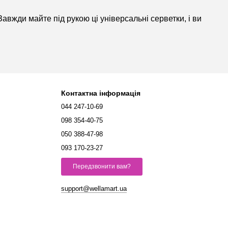
Завжди майте під рукою ці універсальні серветки, і ви
Контактна інформація
044 247-10-69
098 354-40-75
050 388-47-98
093 170-23-27
Передзвонити вам?
support@wellamart.ua