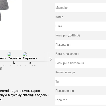
Матеріал
Колiр
Вага
Розміри (ДхШхВ)
Паковання
Вага в пакованні
Розміри в пакованні
я
Комплектація
Тип
риємні на дотик,мякі,гарно
Призначення
вую в сухому вигляді,з водою і
ю.
Гарантія