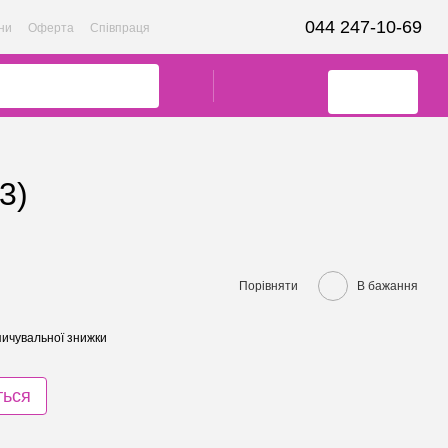
044 247-10-69
ни
Оферта
Співпраця
3)
Порівняти
В бажання
ичувальної знижки
ться