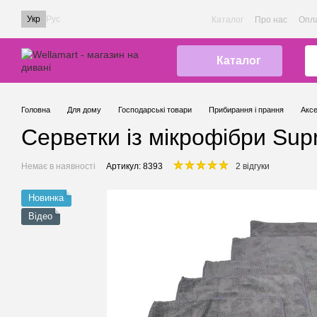
Перейти до основного контенту
Укр
Рус
Каталог
Про нас
Опла
Каталог
Головна
Для дому
Господарські товари
Прибирання і прання
Аксе
Серветки із мікрофібри Supr
Немає в наявності
Артикул: 8393
2 відгуки
Новинка
Відео