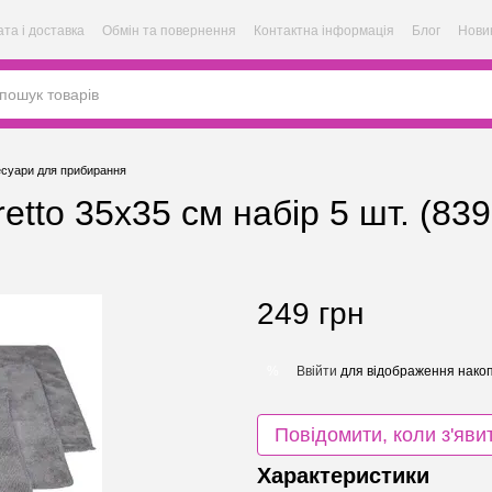
та і доставка
Обмін та повернення
Контактна інформація
Блог
Нови
суари для прибирання
etto 35х35 см набір 5 шт. (839
249 грн
Ввійти
для відображення накоп
%
Повідомити, коли з'яви
Характеристики