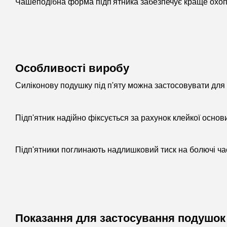
Чашеподібна форма підп'ятника забезпечує краще охоп
Особливості виробу
Силіконову подушку під п'яту можна застосовувати для б
Підп'ятник надійно фіксується за рахунок клейкої основ
Підп'ятники поглинають надлишковий тиск на болючі ча
Показання для застосування подушок п