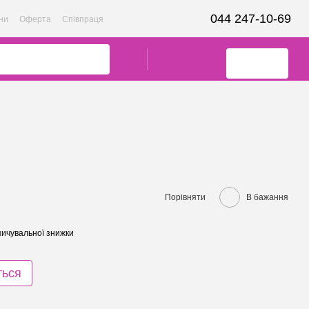
044 247-10-69
ни
Оферта
Співпраця
Порівняти
В бажання
ичувальної знижки
ться