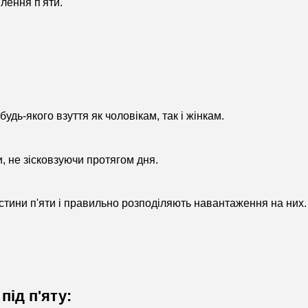
лення п'яти.
удь-якого взуття як чоловікам, так і жінкам.
и, не зісковзуючи протягом дня.
стини п'яти і правильно розподіляють навантаження на них.
ід п'яту: