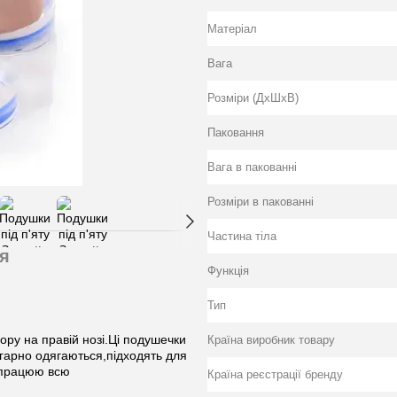
Матеріал
Вага
Розміри (ДхШхВ)
Паковання
Вага в пакованні
Розміри в пакованні
Частина тіла
я
Функція
Тип
ру на правій нозі.Ці подушечки
Країна виробник товару
гарно одягаються,підходять для
о працюю всю
Країна реєстрації бренду