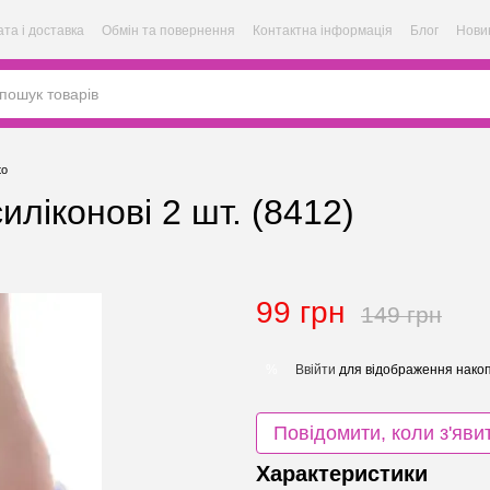
та і доставка
Обмін та повернення
Контактна інформація
Блог
Нови
to
иліконові 2 шт. (8412)
99 грн
149 грн
Ввійти
для відображення накоп
%
Повідомити, коли з'яви
Характеристики