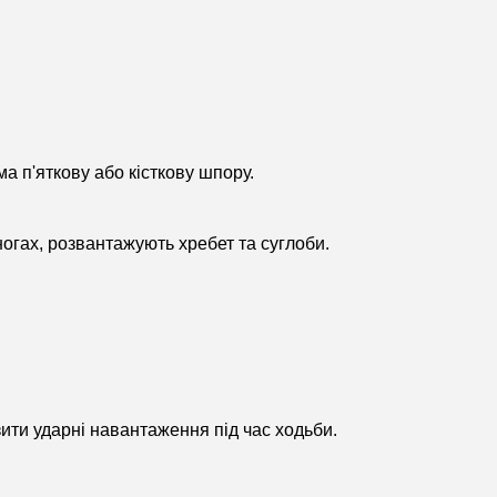
а п'яткову або кісткову шпору.
ногах, розвантажують хребет та суглоби.
зити ударні навантаження під час ходьби.