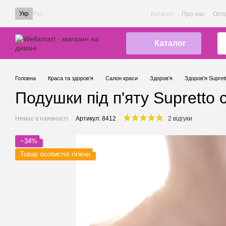
Перейти до основного контенту
Укр
Рус
Каталог
Про нас
Опла
Каталог
Головна
Краса та здоров'я
Салон краси
Здоров'я
Здоров'я Supret
Подушки під п'яту Supretto с
Немає в наявності
Артикул: 8412
2 відгуки
−34%
Товар особистої гігієни