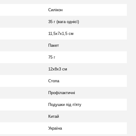
Силікон
35 г (вага однієї)
11,5х7х1,5 см
Пакет
75 г
12х8х3 см
Стопа
Профілактичні
Подушки під п'яту
Китай
Україна