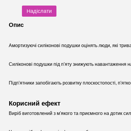
Надіслати
Опис
Амортизуючі силіконові подушки оцінять люди, які трив
Силіконові подушки під п'яту знижують навантаження на 
Підп'ятники запобігають розвитку плоскостопості, п'ятк
Корисний ефект
Виріб виготовлений з м'якого та приємного на дотик си