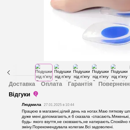
Доставка
Оплата
Гарантія
Поверненн
Відгуки
2
Людмила
27.01.2025 в 10:44
Працюю в магазині,цілий день на ногах.Маю пяткову шпо
дуже мені допомагають,я б сказала -спасають.Мякенькі,
будь- якого взуття,не сковзають,не натирають.Спокійн
зміну.Порекомендувала колегам.Всі задоволені.