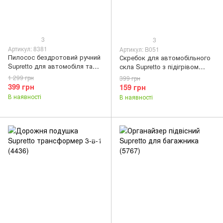
3
3
Артикул: 8381
Артикул: B051
Пилосос бездротовий ручний
Скребок для автомобільного
Supretto для автомобіля та
скла Supretto з підігрівом
дому (8381)
(B051)
1 299 грн
399 грн
399 грн
159 грн
В наявності
В наявності