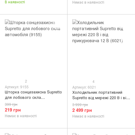
В наявності
Немає в наявності
2
4
Артикул: 9155
Артикул: 6021
Шторка сонцезахисна Supretto
Холодильник портативний
для лобового скла
Supretto від мережі 220 В і від
автомобіля (9155)
прикурювача 12 В (6021)
399 грн
3 999 грн
219 грн
2 499 грн
Немає в наявності
Немає в наявності