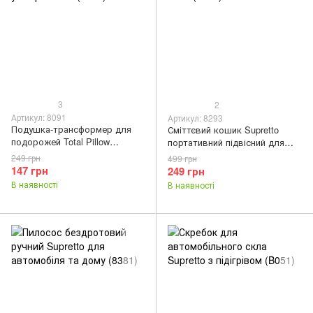
3
2
Артикул: 8091
Артикул: 8293
Подушка-трансформер для
Сміттєвий кошик Supretto
подорожей Total Pillow
портативний підвісний для
універсальна (8091)
авто (8293)
249 грн
499 грн
147 грн
249 грн
В наявності
В наявності