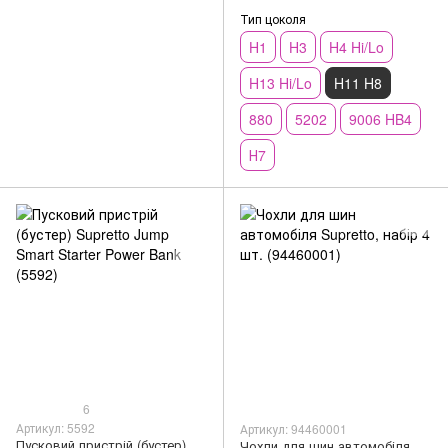
Тип цоколя
H1
H3
H4 Hi/Lo
H13 Hi/Lo
H11 H8
880
5202
9006 HB4
Н7
6
Артикул: 5592
Артикул: 94460001
Пусковий пристрій (бустер)
Чохли для шин автомобіля