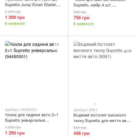
Supretto Jump Smart Starter
Supretto, набір 4 шт.
Power Bank (5592)
(94460001)
2 499 грн
999 грн
1 299 грн
759 грн
В наявності
В наявності
1
Артикул: 94490001
Артикул: 9061
Чохли для сидіння авто 2+1
Водяний пістолет високого
Supretto універсальні
тиску Supretto для миття авто
(94490001)
(9061)
1 499 грн
649 грн
1 290 грн
448 грн