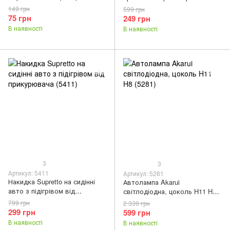
ковзання (5623)
149 грн
599 грн
75 грн
249 грн
В наявності
В наявності
3
3
Артикул: 5411
Артикул: 5281
Накидка Supretto на сидінні
Автолампа Akarui
авто з підігрівом від
світлодіодна, цоколь H11 H8
прикурювача (5411)
(5281)
799 грн
2 339 грн
299 грн
599 грн
В наявності
В наявності