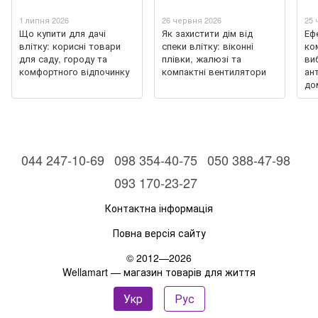
1 липня 2026
26 червня 2026
25 
Що купити для дачі
Як захистити дім від
Еф
влітку: корисні товари
спеки влітку: віконні
ко
для саду, городу та
плівки, жалюзі та
ви
комфортного відпочинку
компактні вентилятори
ан
до
044 247-10-69
098 354-40-75
050 388-47-98
093 170-23-27
Контактна інформація
Повна версія сайту
© 2012—2026
Wellamart — магазин товарів для життя
Укр
Рус