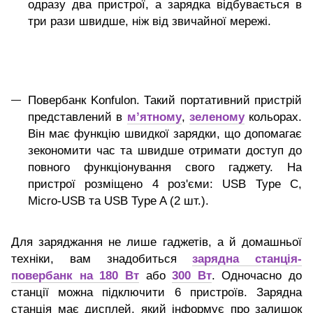
одразу два пристрої, а зарядка відбувається в
три рази швидше, ніж від звичайної мережі.
Повербанк Konfulon. Такий портативний пристрій
представлений в
м’ятному
,
зеленому
кольорах.
Він має функцію швидкої зарядки, що допомагає
зекономити час та швидше отримати доступ до
повного функціонування свого гаджету. На
пристрої розміщено 4 роз'єми: USB Type C,
Micro-USB та USB Type A (2 шт.).
Для заряджання не лише гаджетів, а й домашньої
техніки, вам знадобиться
зарядна станція-
повербанк на 180 Вт
або
300 Вт
. Одночасно до
станції можна підключити 6 пристроїв. Зарядна
станція має дисплей, який інформує про залишок