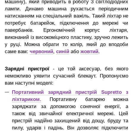
машину), який приводить в роботу 3 світлодіодних
лампи. Динамо машина рухається періодичним
натисканням на спеціальний важіль. Такий ліхтар не
потребує батарейок, підключення до мережі чи
павербанків. Ергономічний корпус ліхтаря,
виконаний із високоміцного пластику, зручно лежить
у руці. Можна обрати то колір, який до вподоби
саме вам:
червоний
,
синій
або
жовтий
.
Зарядні пристрої
- це той аксесуар, без якого
неможливо уявити сучасний блекаут. Пропонуємо
вам наступні моделі:
Портативний зарядний пристрій Supretto з
ліхтариком.
Портативну батарею
можна
заряджати за допомогою сонячної енергії, а
також від звичайної електричної мережі. Цей
пристрій надійно захищений від дощу, бруду та
пилу, ударів і падінь. Він дозволяє підключити