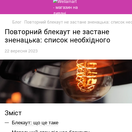
Блог
Повторний блекаут не застане зненацька: список не
Повторний блекаут не застане
зненацька: список необхідного
22 вересня 2023
Зміст
Блекаут: що це таке