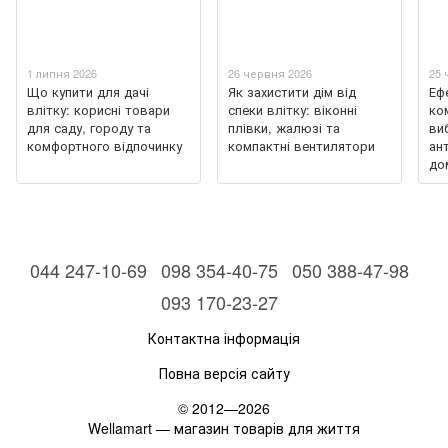
1 липня 2026
26 червня 2026
25 
Що купити для дачі
Як захистити дім від
Еф
влітку: корисні товари
спеки влітку: віконні
ко
для саду, городу та
плівки, жалюзі та
ви
комфортного відпочинку
компактні вентилятори
ан
до
044 247-10-69
098 354-40-75
050 388-47-98
093 170-23-27
Контактна інформація
Повна версія сайту
© 2012—2026
Wellamart — магазин товарів для життя