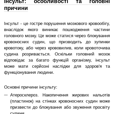
Інсульт: особливості та головні
причини
Інсульт - це гостре порушення мозкового кровообігу,
внаслідок якого виникає пошкодження частини
головного мозку. Це може статися через блокування
кровоносних судин, що призводить до зупинки
кровотоку, або через крововилив, коли кровоточива
судина розривається. Оскільки головний мозок
відповідає за багато функцій організму, інсульт
може мати серйозні наслідки для здоров'я та
функціонування людини.
Основні причини інсульту:
Атеросклероз. Накопичення жирових нальотів
(пластинок) на стінках кровоносних судин може
призвести до блокування або звуження просвіту
судини.