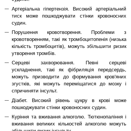
Артеріальна гіпертензія. Високий артеріальний
тиск може пошкоджувати стінки кровоносних
судин.
Порушення кровотворення. Проблеми з
кровотворенням, такі як тромбоцитопенія (низька
кількість тромбоцитів), можуть збільшити ризик
утворення тромбів.
Серцеві захворювання. Певні серцеві
ускладнення, такі як фібриляція передсердь,
можуть призводити до формування кров'яних
згустків, які можуть переміщатися до мозку і
спричиняти інсульт.
Діабет. Високий рівень цукру в крові може
пошкоджувати стінки кровоносних судин.
Куріння та вживання алкоголю. Тютюнопаління і
вживання великих кількостей алкоголю можуть
збільшити ризик інсульту.