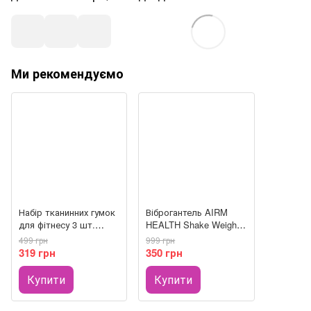
Ми рекомендуємо
Набір тканинних гумок
Віброгантель AIRM
для фітнесу 3 шт.
HEALTH Shake Weight
AIRM HEALTH (8148)
для жінок (5502)
499 грн
999 грн
319 грн
350 грн
Купити
Купити