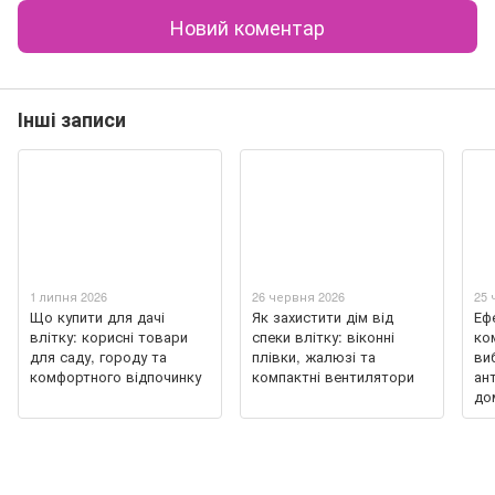
Новий коментар
Інші записи
1 липня 2026
26 червня 2026
25 
Що купити для дачі
Як захистити дім від
Еф
влітку: корисні товари
спеки влітку: віконні
ко
для саду, городу та
плівки, жалюзі та
ви
комфортного відпочинку
компактні вентилятори
ан
до