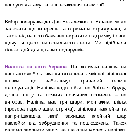
послуги масажу та інші враження та емоції.
Вибір подарунка до Дня Незалежності України може
залежати від інтересів та отримати отримувача, а
також від вашого бажання виразити підтримку і своє
відчуття цього національного свята. Ми підібрали
кілька ідей для цікавих подарунків.
Наліпка на авто Україна.
Патріотична наліпка на
ваш автомобіль, яка
виготовлена ​​з якісної вінілової
плівки, що забезпечує тривалий термін
експлуатації. Наліпка водостійка, не боїться бруду,
дощів, снігу та прямих сонячних променів – не
вигорає. Наліпка має три шари: монтажна плівка
(прозора перекладна стрічка), вінілова наклейка та
папір-підкладка, який захищає клейкий шар
наклейки від забруднення та пошкоджень.
Також
радимо звернути увагу на ще одну модель наліпки,